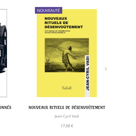
NOUVEAUTÉ
NOU
ONNÉS
NOUVEAUX RITUELS DE DÉSENVOÛTEMENT
Jean-Cyril Vadi
17,00 €