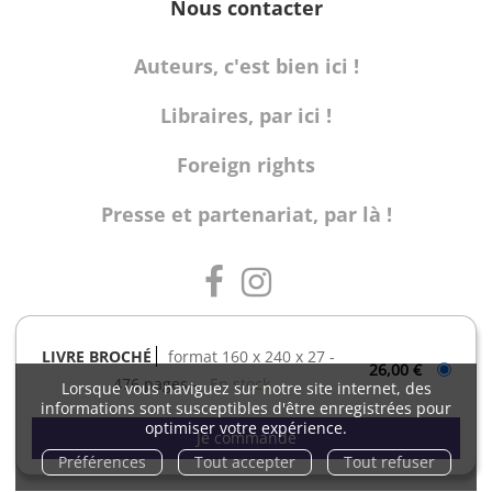
Nous contacter
Auteurs, c'est bien ici !
Libraires, par ici !
Foreign rights
Presse et partenariat, par là !
LIVRE BROCHÉ
format 160 x 240 x 27
26,00 €
476 pages
En stock
Lorsque vous naviguez sur notre site internet, des
informations sont susceptibles d'être enregistrées pour
Charte de référencement
Charte de données personnelles
optimiser votre expérience.
Conditions générales d'utilisation
Préférences
Tout accepter
Tout refuser
Conditions générales de vente
Mentions légales