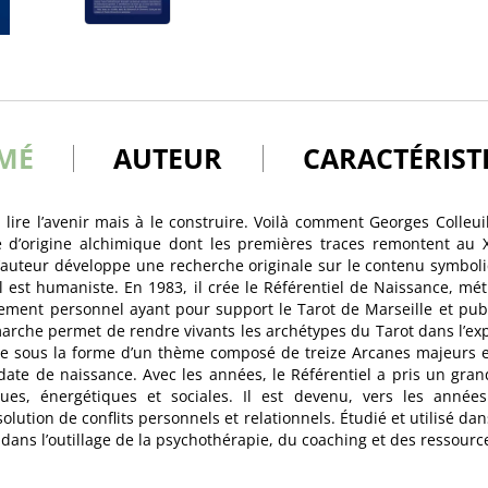
MÉ
AUTEUR
CARACTÉRIST
 lire l’avenir mais à le construire. Voilà comment Georges Colleuil
e d’origine alchimique dont les premières traces remontent au X
l’auteur développe une recherche originale sur le contenu symboli
 il est humaniste. En 1983, il crée le Référentiel de Naissance, m
ement personnel ayant pour support le Tarot de Marseille et publ
émarche permet de rendre vivants les archétypes du Tarot dans l’ex
te sous la forme d’un thème composé de treize Arcanes majeurs 
 date de naissance. Avec les années, le Référentiel a pris un gra
ques, énergétiques et sociales. Il est devenu, vers les années
solution de conflits personnels et relationnels. Étudié et utilisé da
 dans l’outillage de la psychothérapie, du coaching et des ressour