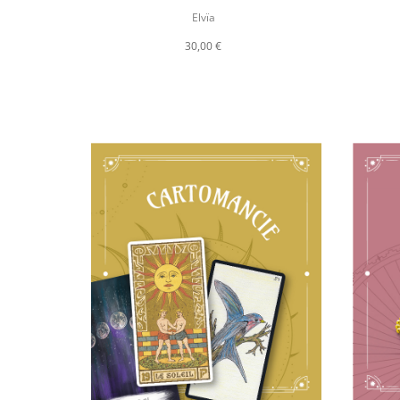
Elvïa
30,00 €