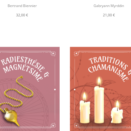
Bertrand Biennier
Gabryann Myrddin
32,00 €
21,00 €