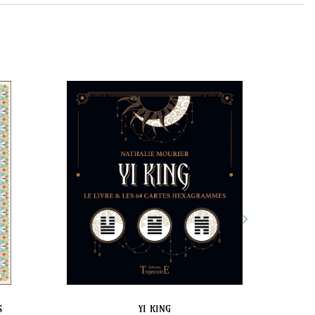
S
YI KING