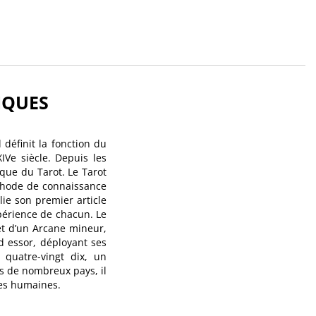
IQUES
 définit la fonction du
IVe siècle. Depuis les
que du Tarot. Le Tarot
éthode de connaissance
ie son premier article
périence de chacun. Le
et d’un Arcane mineur,
nd essor, déployant ses
 quatre-vingt dix, un
ns de nombreux pays, il
ces humaines.