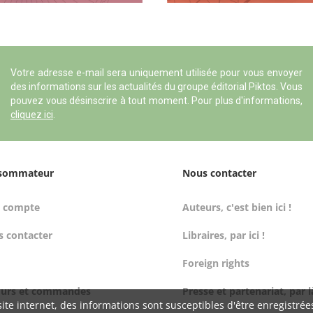
Votre adresse e-mail sera uniquement utilisée pour vous envoyer
des informations sur les actualités du groupe éditorial Piktos. Vous
pouvez vous désinscrire à tout moment. Pour plus d'informations,
cliquez ici
.
sommateur
Nous contacter
 compte
Auteurs, c'est bien ici !
 contacter
Libraires, par ici !
Foreign rights
ours et commandes
Presse et partenariat, par l
ite internet, des informations sont susceptibles d'être enregistrée