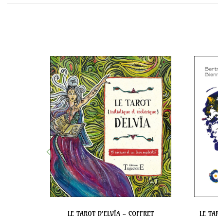
INATOIRES
LE TAROT D'ELVÏA - COFFRET
LE TA