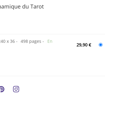
namique du Tarot
240 x 36
498 pages
En
29,90 €