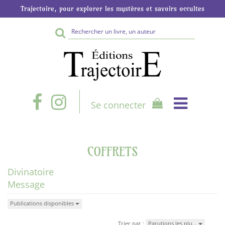
Trajectoire, pour explorer les mystères et savoirs occultes
Rechercher
sur
le
site
Se connecter
COFFRETS
Divinatoire
Message
Publications disponibles
Trier par :
Parutions les plu…