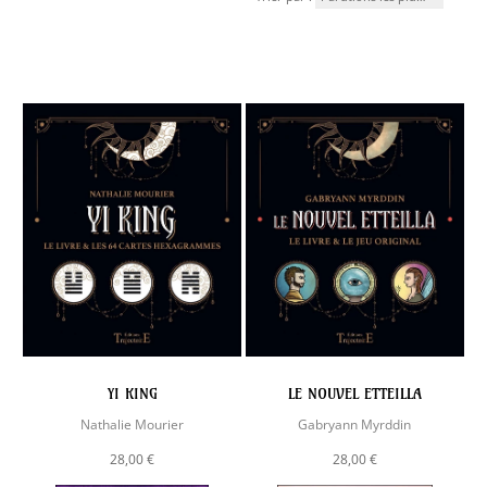
YI KING
LE NOUVEL ETTEILLA
Nathalie Mourier
Gabryann Myrddin
28,00 €
28,00 €