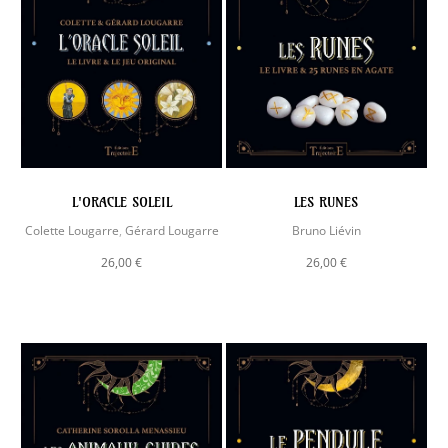
L'ORACLE SOLEIL
LES RUNES
Colette Lougarre
,
Gérard Lougarre
Bruno Liévin
26,00 €
26,00 €