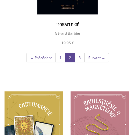
L'ORACLE GÉ
Gérard Barbier
19,95 €
(current)
← Précédent
1
2
3
Suivant →