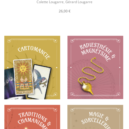
Colette Lougarre
,
Gérard Lougarre
26,00 €