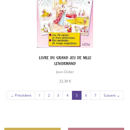
LIVRE DU GRAND JEU DE MLLE
LENORMAND
Jean-Didier
22,30 €
(current)
← Précédent
1
2
3
4
5
6
7
Suivant →