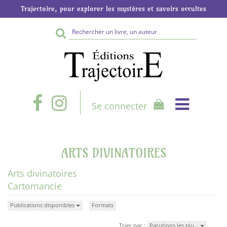
Trajectoire, pour explorer les mystères et savoirs occultes
Rechercher
sur
le
site
Se connecter
ARTS DIVINATOIRES
Arts divinatoires
Cartomancie
Publications disponibles
Formats
Trier par :
Parutions les plu…