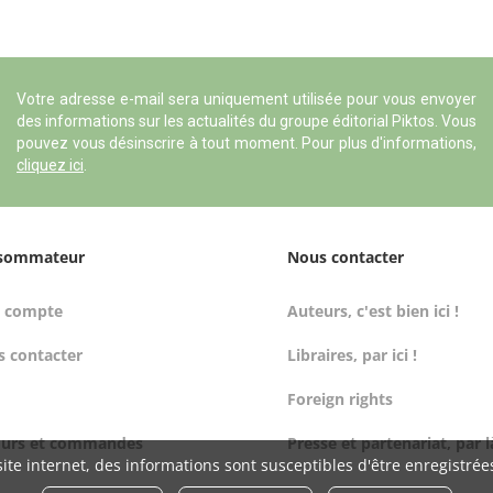
Votre adresse e-mail sera uniquement utilisée pour vous envoyer
des informations sur les actualités du groupe éditorial Piktos. Vous
pouvez vous désinscrire à tout moment. Pour plus d'informations,
cliquez ici
.
sommateur
Nous contacter
 compte
Auteurs, c'est bien ici !
 contacter
Libraires, par ici !
Foreign rights
ours et commandes
Presse et partenariat, par l
ite internet, des informations sont susceptibles d'être enregistrée