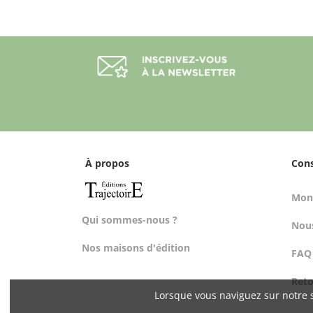
À propos
Con
Mon
Qui sommes-nous ?
Nous
Nos maisons d'édition
FAQ
Ret
Lorsque vous naviguez sur notre s