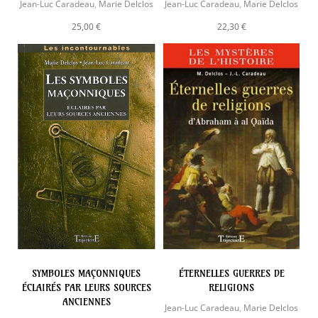
Jean-Luc Caradeau
,
Marie Delclos
Jean-Luc Caradeau
,
Marie Delclos
25,00 €
22,30 €
SYMBOLES MAÇONNIQUES
ÉTERNELLES GUERRES DE
ÉCLAIRÉS PAR LEURS SOURCES
RELIGIONS
ANCIENNES
Jean-Luc Caradeau
,
Marie Delclos