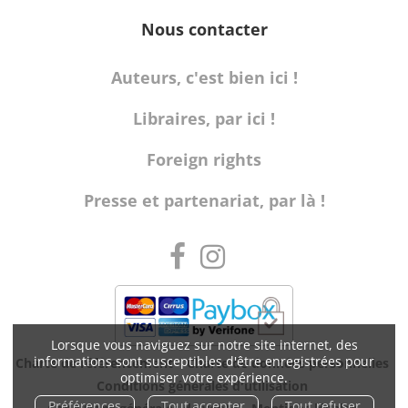
Nous contacter
Auteurs, c'est bien ici !
Libraires, par ici !
Foreign rights
Presse et partenariat, par là !
Lorsque vous naviguez sur notre site internet, des
informations sont susceptibles d'être enregistrées pour
Charte de référencement
Charte de données personnelles
optimiser votre expérience.
Conditions générales d'utilisation
Préférences
Tout accepter
Tout refuser