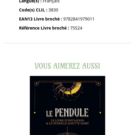
Langue(s) :
Français
Code(s) CLIL :
3830
EAN13 Livre broché :
9782841979011
Référence Livre broché :
75524
VOUS AIMEREZ AUSSI