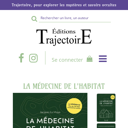
Trajectoire, pour explorer les mystères et savoirs occultes
Rechercher
sur
le
site
Se connecter
LA MÉDECINE DE L'HABITAT