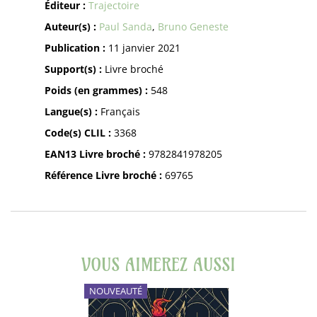
Éditeur :
Trajectoire
Auteur(s) :
Paul Sanda
,
Bruno Geneste
Publication :
11 janvier 2021
Support(s) :
Livre broché
Poids (en grammes) :
548
Langue(s) :
Français
Code(s) CLIL :
3368
EAN13 Livre broché :
9782841978205
Référence Livre broché :
69765
VOUS AIMEREZ AUSSI
NOUVEAUTÉ