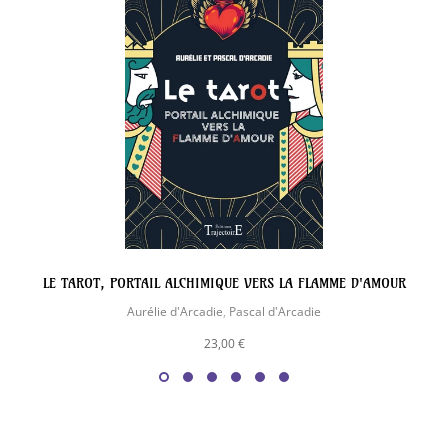
LE TAROT, PORTAIL ALCHIMIQUE VERS LA FLAMME D'AMOUR
Aurélie d'Arcadie
,
Pascal d'Arcadie
23,00 €