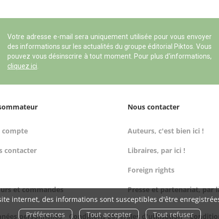
Votre adresse e-mail sera uniquement utilisée pour vous envoyer
des informations sur les actualités du groupe éditorial Piktos. Vous
pouvez vous désinscrire à tout moment. Pour plus d'informations,
cliquez ici
.
sommateur
Nous contacter
 compte
Auteurs, c'est bien ici !
 contacter
Libraires, par ici !
Foreign rights
ours et commandes
Presse et partenariat, par l
ite internet, des informations sont susceptibles d'être enregistrée
Préférences
Tout accepter
Tout refuser
nnées personnelles
Conditions générales d'utilisation
Conditio