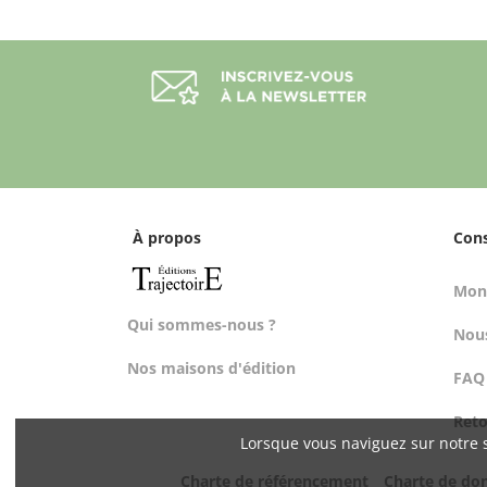
À propos
Con
Mon
Qui sommes-nous ?
Nous
Nos maisons d'édition
FAQ
Ret
Lorsque vous naviguez sur notre s
Charte de référencement
Charte de do