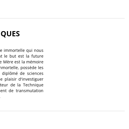
IQUES
re immortelle qui nous
 le but est la future
ule Mère est la mémoire
mmortelle, possède les
, diplômé de sciences
e plaisir d'investiguer
éateur de la Technique
ment de transmutation
.