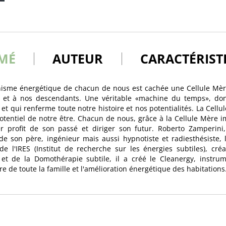
MÉ
AUTEUR
CARACTÉRIST
ganisme énergétique de chacun de nous est cachée une Cellule Mè
 et à nos descendants. Une véritable «machine du temps», dont
et qui renferme toute notre histoire et nos potentialités. La Cell
potentiel de notre être. Chacun de nous, grâce à la Cellule Mère i
er profit de son passé et diriger son futur. Roberto Zamperini
 de son père, ingénieur mais aussi hypnotiste et radiesthésiste, l
de l'IRES (Institut de recherche sur les énergies subtiles), cr
e et de la Domothérapie subtile, il a créé le Cleanergy, instru
re de toute la famille et l'amélioration énergétique des habitations