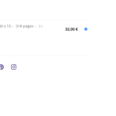
40 x 15
318 pages
En
32,00 €