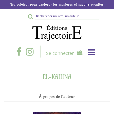
Trajectoire, pour explorer les mystères et savoirs occultes
Rechercher
sur
le
site
Se connecter
EL-KAHINA
À propos de l'auteur