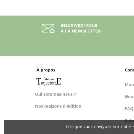
À propos
Con
Mon
Qui sommes-nous ?
Nous
Nos maisons d'édition
FAQ
Ret
Lorsque vous naviguez sur notre s