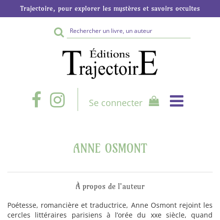
Trajectoire, pour explorer les mystères et savoirs occultes
Rechercher
sur
le
site
Se connecter
ANNE OSMONT
À propos de l'auteur
Poétesse, romancière et traductrice, Anne Osmont rejoint les
cercles littéraires parisiens à l’orée du xxe siècle, quand