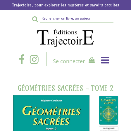
Trajectoire, pour explorer les mystères et savoirs occultes
Rechercher
sur
le
site
Se connecter
GÉOMÉTRIES SACRÉES - TOME 2