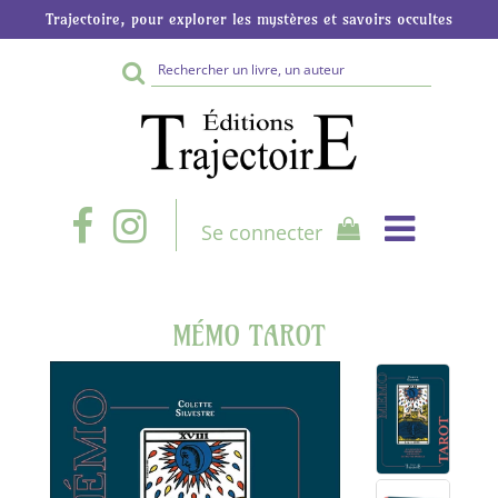
Trajectoire, pour explorer les mystères et savoirs occultes
Rechercher
sur
le
site
Se connecter
MÉMO TAROT