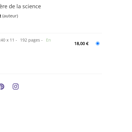
re de la science
t
(auteur)
240 x 11
192 pages
En
18,00 €