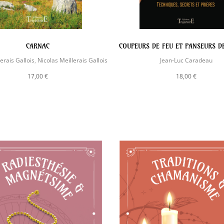
CARNAC
COUPEURS DE FEU ET PANSEURS D
lerais Gallois
,
Nicolas Meillerais Gallois
Jean-Luc Caradeau
17,00 €
18,00 €