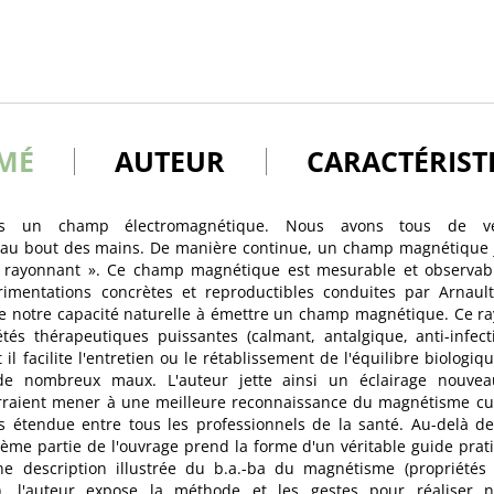
MÉ
AUTEUR
CARACTÉRIST
s un champ électromagnétique. Nous avons tous de vér
 au bout des mains. De manière continue, un champ magnétique ja
« rayonnant ». Ce champ magnétique est mesurable et observable
rimentations concrètes et reproductibles conduites par Arnaul
de notre capacité naturelle à émettre un champ magnétique. Ce r
tés thérapeutiques puissantes (calmant, antalgique, anti-infectie
t il facilite l'entretien ou le rétablissement de l'équilibre biolog
de nombreux maux. L'auteur jette ainsi un éclairage nouve
rraient mener à une meilleure reconnaissance du magnétisme cur
s étendue entre tous les professionnels de la santé. Au-delà d
ème partie de l'ouvrage prend la forme d'un véritable guide prati
e description illustrée du b.a.-ba du magnétisme (propriétés 
es), l'auteur expose la méthode et les gestes pour réaliser 