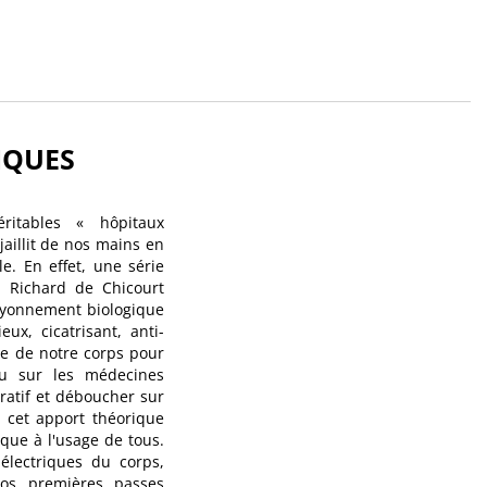
IQUES
itables « hôpitaux
illit de nos mains en
. En effet, une série
t Richard de Chicourt
ayonnement biologique
ux, cicatrisant, anti-
ique de notre corps pour
au sur les médecines
atif et déboucher sur
e cet apport théorique
que à l'usage de tous.
électriques du corps,
nos premières passes