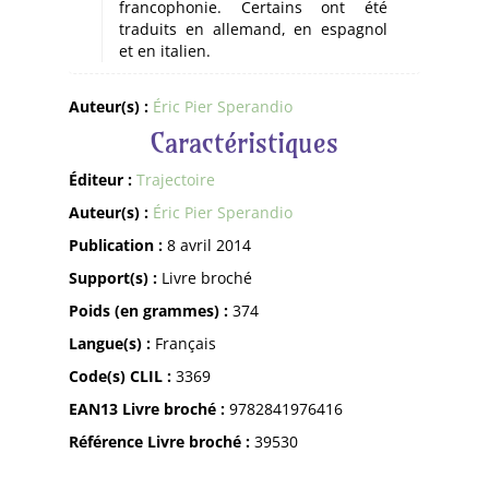
francophonie. Certains ont été
traduits en allemand, en espagnol
et en italien.
Auteur(s) :
Éric Pier Sperandio
Caractéristiques
Éditeur :
Trajectoire
Auteur(s) :
Éric Pier Sperandio
Publication :
8 avril 2014
Support(s) :
Livre broché
Poids (en grammes) :
374
Langue(s) :
Français
Code(s) CLIL :
3369
EAN13 Livre broché :
9782841976416
Référence Livre broché :
39530