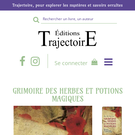
Trajectoire, pour explorer les mystères et savoirs occultes
Rechercher
sur
le
site
Se connecter
GRIMOIRE DES HERBES ET POTIONS
MAGIQUES