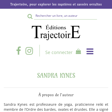
Trajectoire, pour explorer les mystères et savoirs occultes
Rechercher
sur
le
site
Se connecter
SANDRA KYNES
À propos de l'auteur
Sandra Kynes est professeure de yoga, praticienne reiki et
membre de l’Ordre des bardes, ovates et druides. Elle a signé